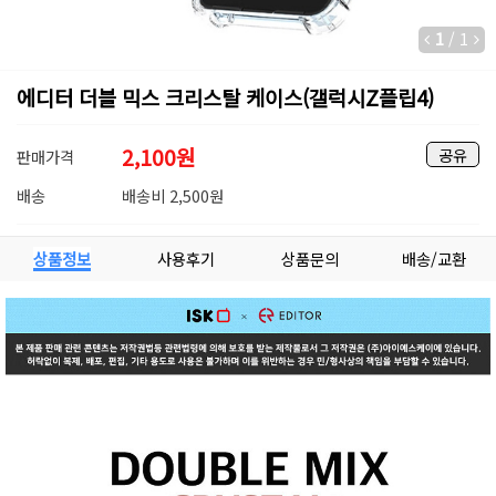
1
/
1
에디터 더블 믹스 크리스탈 케이스(갤럭시Z플립4)
2,100
원
공유
판매가격
배송
배송비 2,500원
상품정보
사용후기
상품문의
배송/교환