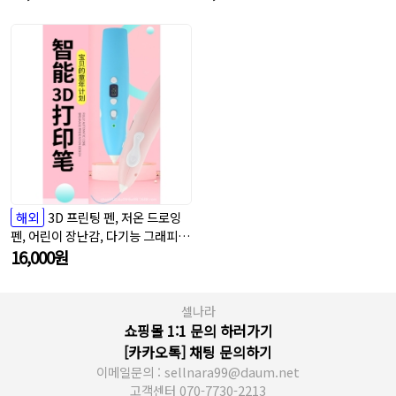
해외
3D 프린팅 펜, 저온 드로잉
펜, 어린이 장난감, 다기능 그래피티
드로잉 펜, 저온 PCL 소모품
16,000
원
셀나라
쇼핑몰 1:1 문의 하러가기
[카카오톡] 채팅 문의하기
이메일문의 : sellnara99@daum.net
고객센터 070-7730-2213