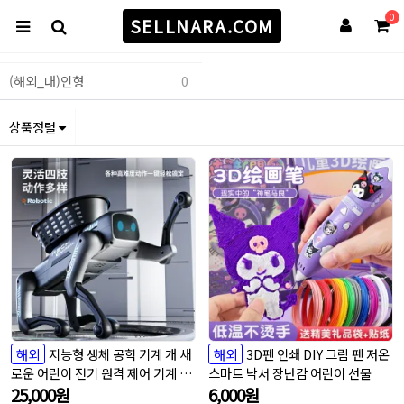
0
SELLNARA.COM
(해외_대)인형
0
상품정렬
해외
지능형 생체 공학 기계 개 새
해외
3D펜 인쇄 DIY 그림 펜 저온
로운 어린이 전기 원격 제어 기계 장
스마트 낙서 장난감 어린이 선물
난감 AI
25,000
원
6,000
원