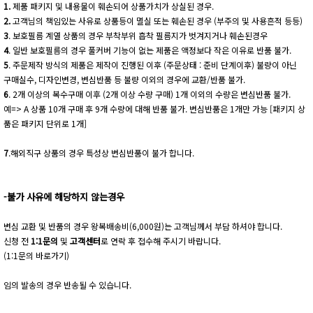
1.
제품 패키지 및 내용물이 훼손되어 상품가치가 상실된 경우.
2.
고객님의 책임있는 사유로 상품등이 멸실 또는 훼손된 경우 (부주의 및 사용흔적 등등)
3
. 보호필름 계열 상품의 경우 부착부위 흡착 필름지가 벗겨지거나 훼손된경우
4
. 일반 보호필름의 경우 풀커버 기능이 없는 제품은 액정보다 작은 이유로 반품 불가.
5
. 주문제작 방식의 제품은 제작이 진행된 이후 (주문상태 : 준비 단계이후) 불량이 아닌
구매실수, 디자인변경, 변심반품 등 불량 이외의 경우에 교환/반품 불가.
6
. 2개 이상의 복수구매 이후 (2개 이상 수량 구매) 1개 이외의 수량은 변심반품 불가.
예=> A 상품 10개 구매 후 9개 수량에 대해 반품 불가. 변심반품은 1개만 가능 [패키지 상
품은 패키지 단위로 1개]
7
.해외직구 상품의 경우 특성상 변심반품이 불가 합니다.
-불가 사유에 해당하지 않는경우
변심 교환 및 반품의 경우 왕복배송비(6,000원)는 고객님께서 부담 하셔야 합니다.
신청 전
1:1문의
및
고객센터
로 연락 후 접수해 주시기 바랍니다.
(1:1문의 바로가기)
임의 발송의 경우 반송될 수 있습니다.