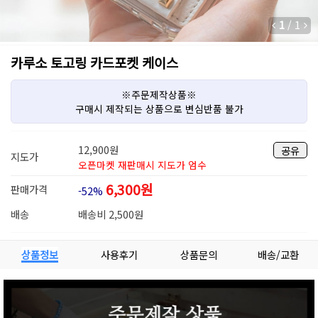
1
/
1
카루소 토고링 카드포켓 케이스
※주문제작상품※
구매시 제작되는 상품으로 변심반품 불가
12,900
원
공유
지도가
오픈마켓 재판매시 지도가 엄수
6,300
원
판매가격
-52%
배송
배송비 2,500원
상품정보
사용후기
상품문의
배송/교환