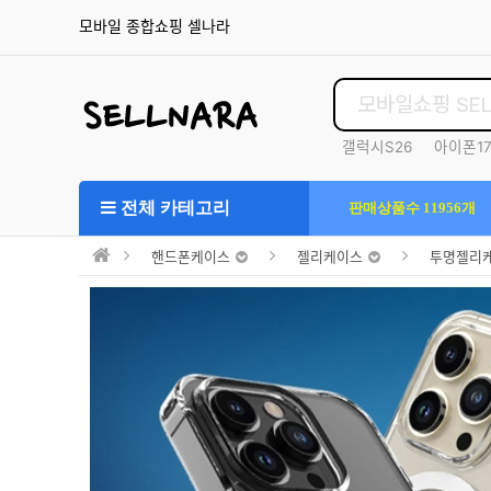
모바일 종합쇼핑 셀나라
갤럭시S26
아이폰1
S25울트라
전체 카테고리
판매상품수 11956개
핸드폰케이스
젤리케이스
투명젤리