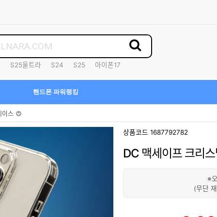
7
S25울트라
S24
S25
아이폰17
핸드폰 파워랭킹
케이스
상품코드 1687792782
DC 맥세이프 크리
※
(무단 