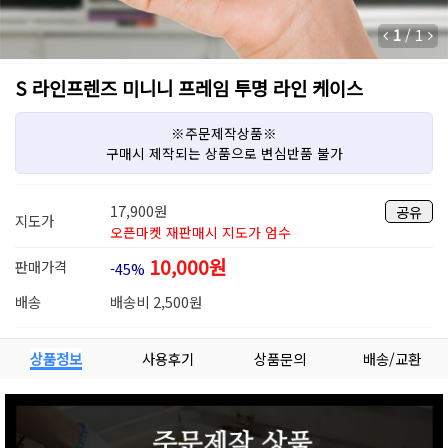
1
/
1
S 라인프렌즈 미니니 프레임 투명 라인 케이스
※주문제작상품※
구매시 제작되는 상품으로 변심반품 불가
17,900
원
공유
지도가
오픈마켓 재판매시 지도가 엄수
10,000
원
판매가격
-45%
배송
배송비 2,500원
상품정보
사용후기
상품문의
배송/교환