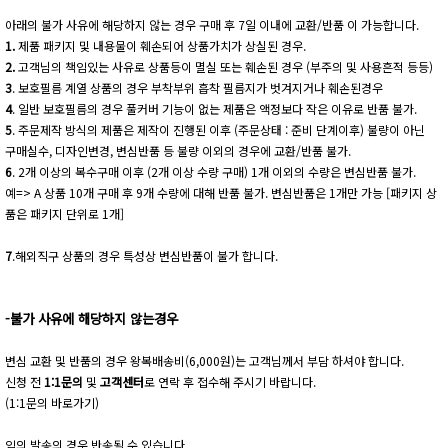
아래의 불가 사유에 해당하지 않는 경우 구매 후 7일 이내에 교환/반품 이 가능합니다.
1.
제품 패키지 및 내용물이 훼손되어 상품가치가 상실된 경우.
2.
고객님의 책임있는 사유로 상품등이 멸실 또는 훼손된 경우 (부주의 및 사용흔적 등등)
3
. 보호필름 계열 상품의 경우 부착부위 흡착 필름지가 벗겨지거나 훼손된경우
4
. 일반 보호필름의 경우 풀커버 기능이 없는 제품은 액정보다 작은 이유로 반품 불가.
5
. 주문제작 방식의 제품은 제작이 진행된 이후 (주문상태 : 준비 단계이후) 불량이 아닌
구매실수, 디자인변경, 변심반품 등 불량 이외의 경우에 교환/반품 불가.
6
. 2개 이상의 복수구매 이후 (2개 이상 수량 구매) 1개 이외의 수량은 변심반품 불가.
예=> A 상품 10개 구매 후 9개 수량에 대해 반품 불가. 변심반품은 1개만 가능 [패키지 상
품은 패키지 단위로 1개]
7
.해외직구 상품의 경우 특성상 변심반품이 불가 합니다.
-불가 사유에 해당하지 않는경우
변심 교환 및 반품의 경우 왕복배송비(6,000원)는 고객님께서 부담 하셔야 합니다.
신청 전
1:1문의
및
고객센터
로 연락 후 접수해 주시기 바랍니다.
(1:1문의 바로가기)
임의 발송의 경우 반송될 수 있습니다.