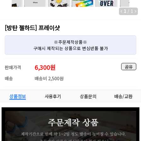
1
/
1
[방탄 젤하드] 프레이샷
※주문제작상품※
구매시 제작되는 상품으로 변심반품 불가
6,300
원
공유
판매가격
배송
배송비 2,500원
상품정보
사용후기
상품문의
배송/교환