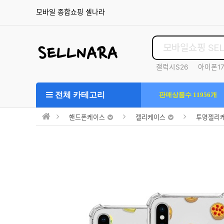
모바일 종합쇼핑 셀나라
갤럭시S26
아이폰1
S25울트라
전체 카테고리
판매상품수 11956개
핸드폰케이스
젤리케이스
투명젤리