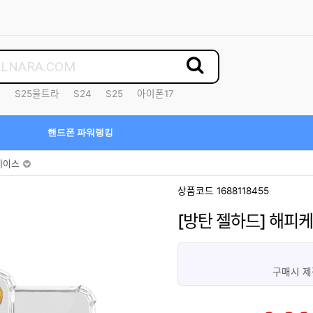
7
S25울트라
S24
S25
아이폰17
핸드폰 파워랭킹
케이스
상품코드 1688118455
[방탄 젤하드] 해피
구매시 제