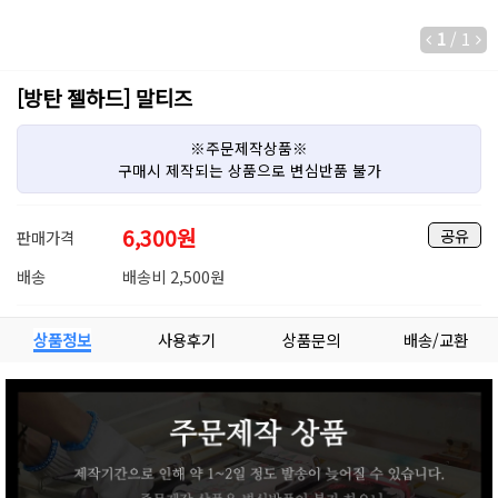
1
/
1
[방탄 젤하드] 말티즈
※주문제작상품※
구매시 제작되는 상품으로 변심반품 불가
6,300
원
공유
판매가격
배송
배송비 2,500원
상품정보
사용후기
상품문의
배송/교환