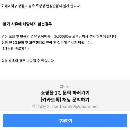
7
.해외직구 상품의 경우 특성상 변심반품이 불가 합니다.
-불가 사유에 해당하지 않는경우
변심 교환 및 반품의 경우 왕복배송비(6,000원)는 고객님께서 부담 하셔야 합니다.
신청 전
1:1문의
및
고객센터
로 연락 후 접수해 주시기 바랍니다.
(1:1문의 바로가기)
임의 발송의 경우 반송될 수 있습니다.
셀나라
쇼핑몰 1:1 문의 하러가기
[카카오톡] 채팅 문의하기
이메일문의 : sellnara99@daum.net
고객센터 070-7730-2213
서울 영등포구 당산동2가 영등포유통상가 한진 성현대리점
구매하기