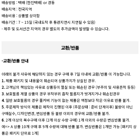
배송방법 : 택배 (한진택배) or 경동
배송지역 : 전국지역
배송비용 : 상품별 상이함
배송기간 : 7 ~ 15일 (국내도착 후 통관지연시 지연될 수 있음)
- 제주 및 도서산간 지역의 경우 별도의 추가금액이 발생할 수 있습니다.
교환/반품
-교환/반품 안내
아래의 불가 사유에 해당하지 않는 경우 구매 후 7일 이내에 교환/반품 이 가능합니다.
1.
제품 패키지 및 내용물이 훼손되어 상품가치가 상실된 경우.
2.
고객님의 책임있는 사유로 상품등이 멸실 또는 훼손된 경우 (부주의 및 사용흔적 등등)
3
. 보호필름 계열 상품의 경우 부착부위 흡착 필름지가 벗겨지거나 훼손된경우
4
. 일반 보호필름의 경우 풀커버 기능이 없는 제품은 액정보다 작은 이유로 반품 불가.
5
. 주문제작 방식의 제품은 제작이 진행된 이후 (주문상태 : 준비 단계이후) 불량이 아닌
구매실수, 디자인변경, 변심반품 등 불량 이외의 경우에 교환/반품 불가.
6
. 2개 이상의 복수구매 이후 (2개 이상 수량 구매) 1개 이외의 수량은 변심반품 불가.
예=> A 상품 10개 구매 후 9개 수량에 대해 반품 불가. 변심반품은 1개만 가능 [패키지 상
품은 패키지 단위로 1개]