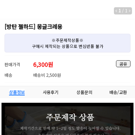
1
/
1
[방탄 젤하드] 몽글크레용
※주문제작상품※
구매시 제작되는 상품으로 변심반품 불가
6,300
원
공유
판매가격
배송
배송비 2,500원
상품정보
사용후기
상품문의
배송/교환