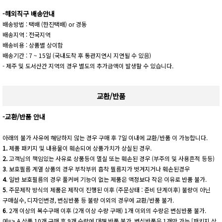
-해외직구 배송안내
배송방법 : 택배 (한진택배) or 경동
배송지역 : 전국지역
배송비용 : 상품별 상이함
배송기간 : 7 ~ 15일 (국내도착 후 통관지연시 지연될 수 있음)
- 제주 및 도서산간 지역의 경우 별도의 추가금액이 발생할 수 있습니다.
교환/반품
-교환/반품 안내
아래의 불가 사유에 해당하지 않는 경우 구매 후 7일 이내에 교환/반품 이 가능합니다.
1.
제품 패키지 및 내용물이 훼손되어 상품가치가 상실된 경우.
2.
고객님의 책임있는 사유로 상품등이 멸실 또는 훼손된 경우 (부주의 및 사용흔적 등등)
3
. 보호필름 계열 상품의 경우 부착부위 흡착 필름지가 벗겨지거나 훼손된경우
4
. 일반 보호필름의 경우 풀커버 기능이 없는 제품은 액정보다 작은 이유로 반품 불가.
5
. 주문제작 방식의 제품은 제작이 진행된 이후 (주문상태 : 준비 단계이후) 불량이 아닌
구매실수, 디자인변경, 변심반품 등 불량 이외의 경우에 교환/반품 불가.
6
. 2개 이상의 복수구매 이후 (2개 이상 수량 구매) 1개 이외의 수량은 변심반품 불가.
예=> A 상품 10개 구매 후 9개 수량에 대해 반품 불가. 변심반품은 1개만 가능 [패키지 상