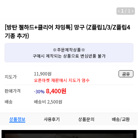
1
/
1
[방탄 젤하드+클리어 챠밍톡] 망구 (Z플립1/3/Z플립4
기종 추가)
※주문제작상품※
구매시 제작되는 상품으로 변심반품 불가
11,900
원
공유
지도가
오픈마켓 재판매시 지도가 엄수
8,400
원
판매가격
-30%
배송
배송비 2,500원
상품정보
사용후기
상품문의
배송/교환