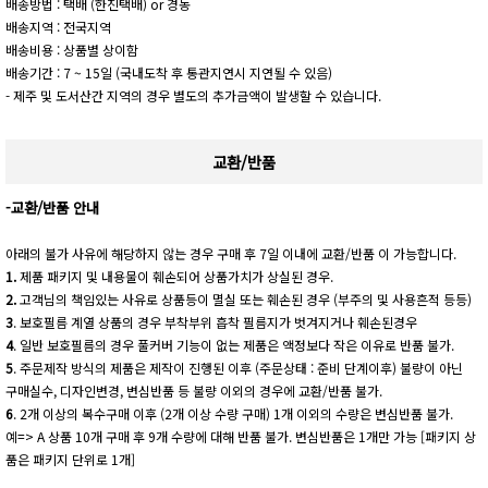
배송방법 : 택배 (한진택배) or 경동
배송지역 : 전국지역
배송비용 : 상품별 상이함
배송기간 : 7 ~ 15일 (국내도착 후 통관지연시 지연될 수 있음)
- 제주 및 도서산간 지역의 경우 별도의 추가금액이 발생할 수 있습니다.
교환/반품
-교환/반품 안내
아래의 불가 사유에 해당하지 않는 경우 구매 후 7일 이내에 교환/반품 이 가능합니다.
1.
제품 패키지 및 내용물이 훼손되어 상품가치가 상실된 경우.
2.
고객님의 책임있는 사유로 상품등이 멸실 또는 훼손된 경우 (부주의 및 사용흔적 등등)
3
. 보호필름 계열 상품의 경우 부착부위 흡착 필름지가 벗겨지거나 훼손된경우
4
. 일반 보호필름의 경우 풀커버 기능이 없는 제품은 액정보다 작은 이유로 반품 불가.
5
. 주문제작 방식의 제품은 제작이 진행된 이후 (주문상태 : 준비 단계이후) 불량이 아닌
구매실수, 디자인변경, 변심반품 등 불량 이외의 경우에 교환/반품 불가.
6
. 2개 이상의 복수구매 이후 (2개 이상 수량 구매) 1개 이외의 수량은 변심반품 불가.
예=> A 상품 10개 구매 후 9개 수량에 대해 반품 불가. 변심반품은 1개만 가능 [패키지 상
품은 패키지 단위로 1개]