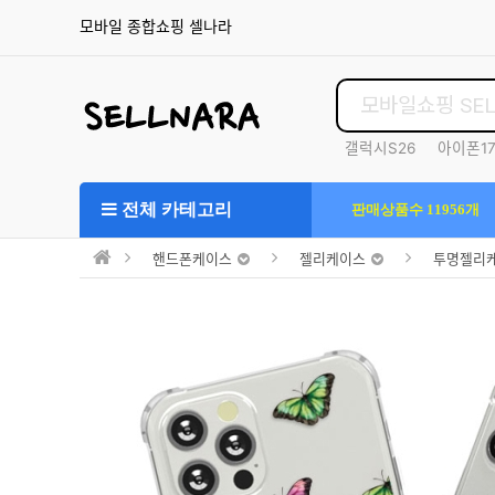
모바일 종합쇼핑 셀나라
갤럭시S26
아이폰1
S25울트라
전체 카테고리
판매상품수 11956개
핸드폰케이스
젤리케이스
투명젤리