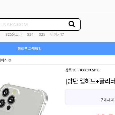
7
S25울트라
S24
S25
아이폰17
핸드폰 파워랭킹
케이스
상품코드 1688137450
[방탄 젤하드+글리터
구매시 제