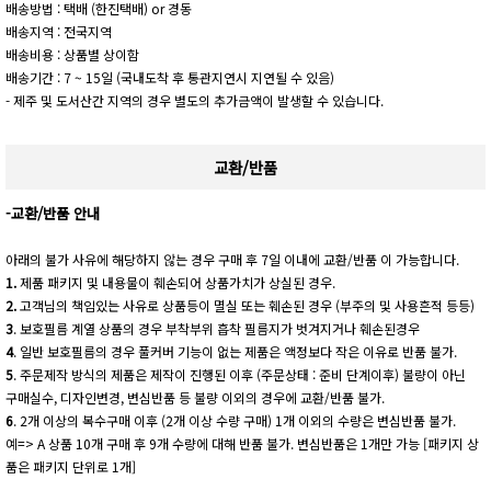
배송방법 : 택배 (한진택배) or 경동
배송지역 : 전국지역
배송비용 : 상품별 상이함
배송기간 : 7 ~ 15일 (국내도착 후 통관지연시 지연될 수 있음)
- 제주 및 도서산간 지역의 경우 별도의 추가금액이 발생할 수 있습니다.
교환/반품
-교환/반품 안내
아래의 불가 사유에 해당하지 않는 경우 구매 후 7일 이내에 교환/반품 이 가능합니다.
1.
제품 패키지 및 내용물이 훼손되어 상품가치가 상실된 경우.
2.
고객님의 책임있는 사유로 상품등이 멸실 또는 훼손된 경우 (부주의 및 사용흔적 등등)
3
. 보호필름 계열 상품의 경우 부착부위 흡착 필름지가 벗겨지거나 훼손된경우
4
. 일반 보호필름의 경우 풀커버 기능이 없는 제품은 액정보다 작은 이유로 반품 불가.
5
. 주문제작 방식의 제품은 제작이 진행된 이후 (주문상태 : 준비 단계이후) 불량이 아닌
구매실수, 디자인변경, 변심반품 등 불량 이외의 경우에 교환/반품 불가.
6
. 2개 이상의 복수구매 이후 (2개 이상 수량 구매) 1개 이외의 수량은 변심반품 불가.
예=> A 상품 10개 구매 후 9개 수량에 대해 반품 불가. 변심반품은 1개만 가능 [패키지 상
품은 패키지 단위로 1개]