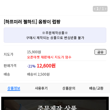
1
/
1
[하프미러 젤하드] 옴팡이 럽팡
※주문제작상품※
구매시 제작되는 상품으로 변심반품 불가
15,900
원
공유
지도가
오픈마켓 재판매시 지도가 엄수
12,600
원
판매가격
-21%
배송
배송비 2,500원
상품정보
사용후기
상품문의
배송/교환