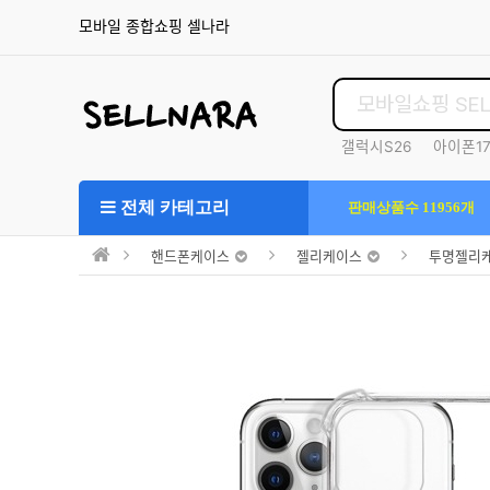
모바일 종합쇼핑 셀나라
갤럭시S26
아이폰1
S25울트라
전체 카테고리
판매상품수 11956개
핸드폰케이스
젤리케이스
투명젤리