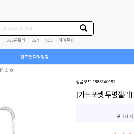
7
S25울트라
S24
S25
아이폰17
핸드폰 파워랭킹
케이스
상품코드 1688140181
[카드포켓 투명젤리]
구매시 제