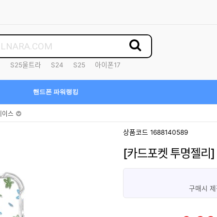
7
S25울트라
S24
S25
아이폰17
핸드폰 파워랭킹
케이스
상품코드 1688140589
[카드포켓 투명젤리]
구매시 제