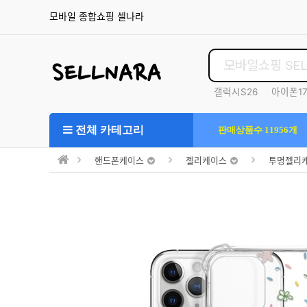
모바일 종합쇼핑 셀나라
갤럭시S26
아이폰1
S25울트라
전체 카테고리
판매상품수 11956개
핸드폰케이스
젤리케이스
투명젤리