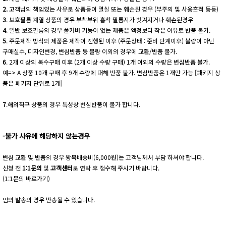
2.
고객님의 책임있는 사유로 상품등이 멸실 또는 훼손된 경우 (부주의 및 사용흔적 등등)
3
. 보호필름 계열 상품의 경우 부착부위 흡착 필름지가 벗겨지거나 훼손된경우
4
. 일반 보호필름의 경우 풀커버 기능이 없는 제품은 액정보다 작은 이유로 반품 불가.
5
. 주문제작 방식의 제품은 제작이 진행된 이후 (주문상태 : 준비 단계이후) 불량이 아닌
구매실수, 디자인변경, 변심반품 등 불량 이외의 경우에 교환/반품 불가.
6
. 2개 이상의 복수구매 이후 (2개 이상 수량 구매) 1개 이외의 수량은 변심반품 불가.
예=> A 상품 10개 구매 후 9개 수량에 대해 반품 불가. 변심반품은 1개만 가능 [패키지 상
품은 패키지 단위로 1개]
7
.해외직구 상품의 경우 특성상 변심반품이 불가 합니다.
-불가 사유에 해당하지 않는경우
변심 교환 및 반품의 경우 왕복배송비(6,000원)는 고객님께서 부담 하셔야 합니다.
신청 전
1:1문의
및
고객센터
로 연락 후 접수해 주시기 바랍니다.
(1:1문의 바로가기)
임의 발송의 경우 반송될 수 있습니다.