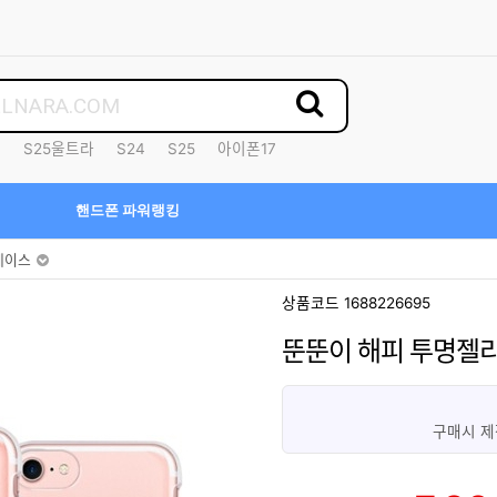
7
S25울트라
S24
S25
아이폰17
핸드폰 파워랭킹
케이스
상품코드 1688226695
뚠뚠이 해피 투명젤
구매시 제