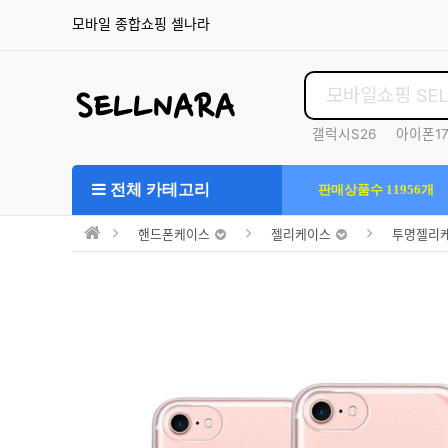
모바일 종합쇼핑 셀나라
갤럭시S26
아이폰1
S25울트라
전체 카테고리
판매상품수 11956개
핸드폰케이스
젤리케이스
투명젤리