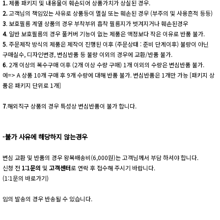
1.
제품 패키지 및 내용물이 훼손되어 상품가치가 상실된 경우.
2.
고객님의 책임있는 사유로 상품등이 멸실 또는 훼손된 경우 (부주의 및 사용흔적 등등)
3
. 보호필름 계열 상품의 경우 부착부위 흡착 필름지가 벗겨지거나 훼손된경우
4
. 일반 보호필름의 경우 풀커버 기능이 없는 제품은 액정보다 작은 이유로 반품 불가.
5
. 주문제작 방식의 제품은 제작이 진행된 이후 (주문상태 : 준비 단계이후) 불량이 아닌
구매실수, 디자인변경, 변심반품 등 불량 이외의 경우에 교환/반품 불가.
6
. 2개 이상의 복수구매 이후 (2개 이상 수량 구매) 1개 이외의 수량은 변심반품 불가.
예=> A 상품 10개 구매 후 9개 수량에 대해 반품 불가. 변심반품은 1개만 가능 [패키지 상
품은 패키지 단위로 1개]
7
.해외직구 상품의 경우 특성상 변심반품이 불가 합니다.
-불가 사유에 해당하지 않는경우
변심 교환 및 반품의 경우 왕복배송비(6,000원)는 고객님께서 부담 하셔야 합니다.
신청 전
1:1문의
및
고객센터
로 연락 후 접수해 주시기 바랍니다.
(1:1문의 바로가기)
임의 발송의 경우 반송될 수 있습니다.