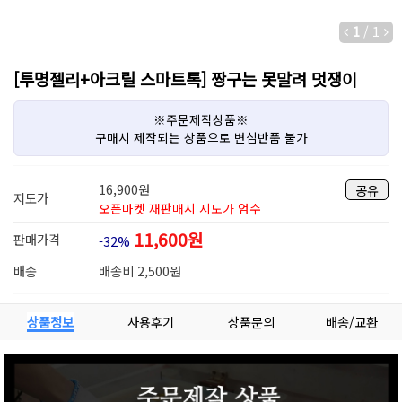
1
/
1
[투명젤리+아크릴 스마트톡] 짱구는 못말려 멋쟁이
※주문제작상품※
구매시 제작되는 상품으로 변심반품 불가
16,900
원
공유
지도가
오픈마켓 재판매시 지도가 엄수
11,600
원
판매가격
-32%
배송
배송비 2,500원
상품정보
사용후기
상품문의
배송/교환