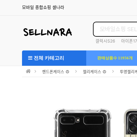
모바일 종합쇼핑 셀나라
갤럭시S26
아이폰1
S25울트라
전체 카테고리
판매상품수 11956개
핸드폰케이스
젤리케이스
투명젤리