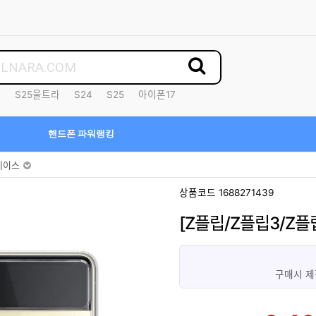
7
S25울트라
S24
S25
아이폰17
핸드폰 파워랭킹
케이스
상품코드 1688271439
[Z플립/Z플립3/Z
구매시 제