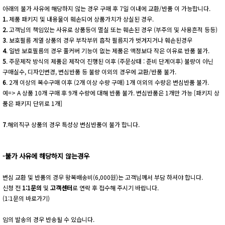
아래의 불가 사유에 해당하지 않는 경우 구매 후 7일 이내에 교환/반품 이 가능합니다.
1.
제품 패키지 및 내용물이 훼손되어 상품가치가 상실된 경우.
2.
고객님의 책임있는 사유로 상품등이 멸실 또는 훼손된 경우 (부주의 및 사용흔적 등등)
3
. 보호필름 계열 상품의 경우 부착부위 흡착 필름지가 벗겨지거나 훼손된경우
4
. 일반 보호필름의 경우 풀커버 기능이 없는 제품은 액정보다 작은 이유로 반품 불가.
5
. 주문제작 방식의 제품은 제작이 진행된 이후 (주문상태 : 준비 단계이후) 불량이 아닌
구매실수, 디자인변경, 변심반품 등 불량 이외의 경우에 교환/반품 불가.
6
. 2개 이상의 복수구매 이후 (2개 이상 수량 구매) 1개 이외의 수량은 변심반품 불가.
예=> A 상품 10개 구매 후 9개 수량에 대해 반품 불가. 변심반품은 1개만 가능 [패키지 상
품은 패키지 단위로 1개]
7
.해외직구 상품의 경우 특성상 변심반품이 불가 합니다.
-불가 사유에 해당하지 않는경우
변심 교환 및 반품의 경우 왕복배송비(6,000원)는 고객님께서 부담 하셔야 합니다.
신청 전
1:1문의
및
고객센터
로 연락 후 접수해 주시기 바랍니다.
(1:1문의 바로가기)
임의 발송의 경우 반송될 수 있습니다.