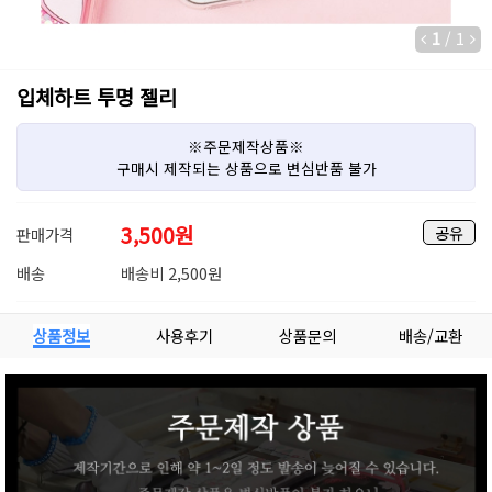
1
/
1
입체하트 투명 젤리
※주문제작상품※
구매시 제작되는 상품으로 변심반품 불가
3,500
원
공유
판매가격
배송
배송비 2,500원
상품정보
사용후기
상품문의
배송/교환