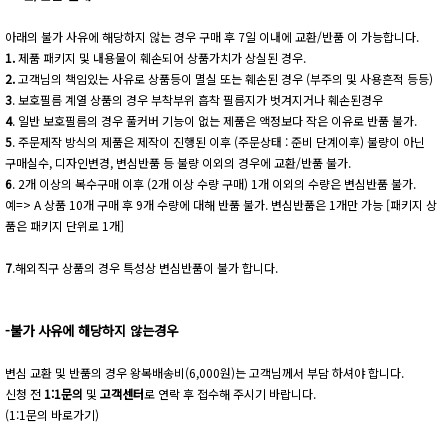
아래의 불가 사유에 해당하지 않는 경우 구매 후 7일 이내에 교환/반품 이 가능합니다.
1.
제품 패키지 및 내용물이 훼손되어 상품가치가 상실된 경우.
2.
고객님의 책임있는 사유로 상품등이 멸실 또는 훼손된 경우 (부주의 및 사용흔적 등등)
3
. 보호필름 계열 상품의 경우 부착부위 흡착 필름지가 벗겨지거나 훼손된경우
4
. 일반 보호필름의 경우 풀커버 기능이 없는 제품은 액정보다 작은 이유로 반품 불가.
5
. 주문제작 방식의 제품은 제작이 진행된 이후 (주문상태 : 준비 단계이후) 불량이 아닌
구매실수, 디자인변경, 변심반품 등 불량 이외의 경우에 교환/반품 불가.
6
. 2개 이상의 복수구매 이후 (2개 이상 수량 구매) 1개 이외의 수량은 변심반품 불가.
예=> A 상품 10개 구매 후 9개 수량에 대해 반품 불가. 변심반품은 1개만 가능 [패키지 상
품은 패키지 단위로 1개]
7
.해외직구 상품의 경우 특성상 변심반품이 불가 합니다.
-불가 사유에 해당하지 않는경우
변심 교환 및 반품의 경우 왕복배송비(6,000원)는 고객님께서 부담 하셔야 합니다.
신청 전
1:1문의
및
고객센터
로 연락 후 접수해 주시기 바랍니다.
(1:1문의 바로가기)