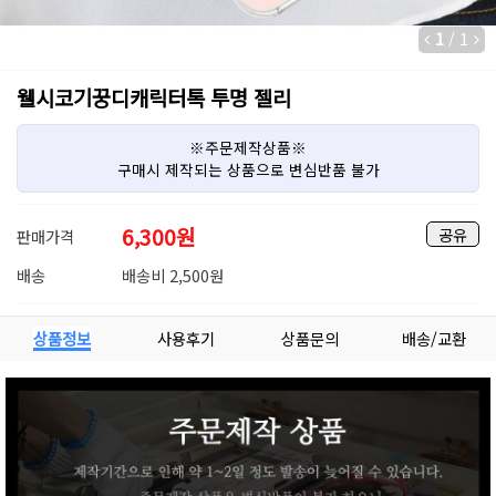
1
/
1
웰시코기꿍디캐릭터톡 투명 젤리
※주문제작상품※
구매시 제작되는 상품으로 변심반품 불가
6,300
원
공유
판매가격
배송
배송비 2,500원
상품정보
사용후기
상품문의
배송/교환