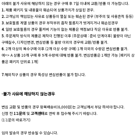
아래의 불가 사유에 해당하지 않는 경우 구매 후 7일 이내에 교환/반품 이 가능합니다.
1.
제품 패키지 및 내용물이 훼손되어 상품가치가 상실된 경우.
2.
고객님의 책임있는 사유로 상품등이 멸실 또는 훼손된 경우 (부주의 및 사용흔적 등등)
3
. 보호필름 계열 상품의 경우 부착부위 흡착 필름지가 벗겨지거나 훼손된경우
4
. 일반 보호필름의 경우 풀커버 기능이 없는 제품은 액정보다 작은 이유로 반품 불가.
5
. 주문제작 방식의 제품은 제작이 진행된 이후 (주문상태 : 준비 단계이후) 불량이 아닌
구매실수, 디자인변경, 변심반품 등 불량 이외의 경우에 교환/반품 불가.
6
. 2개 이상의 복수구매 이후 (2개 이상 수량 구매) 1개 이외의 수량은 변심반품 불가.
예=> A 상품 10개 구매 후 9개 수량에 대해 반품 불가. 변심반품은 1개만 가능 [패키지 상
품은 패키지 단위로 1개]
7
.해외직구 상품의 경우 특성상 변심반품이 불가 합니다.
-불가 사유에 해당하지 않는경우
변심 교환 및 반품의 경우 왕복배송비(6,000원)는 고객님께서 부담 하셔야 합니다.
신청 전
1:1문의
및
고객센터
로 연락 후 접수해 주시기 바랍니다.
(1:1문의 바로가기)
임의 발송의 경우 반송될 수 있습니다.