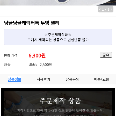
1
/
1
냥글냥글캐릭터톡 투명 젤리
※주문제작상품※
구매시 제작되는 상품으로 변심반품 불가
6,300
원
공유
판매가격
배송
배송비 2,500원
상품정보
사용후기
상품문의
배송/교환