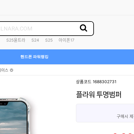
7
S25울트라
S24
S25
아이폰17
핸드폰 파워랭킹
케이스
상품코드 1688302731
플라워 투명범퍼
구매시 제