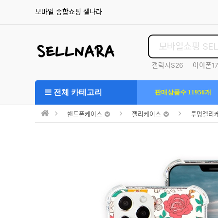
모바일 종합쇼핑 셀나라
갤럭시S26
아이폰1
S25울트라
전체 카테고리
판매상품수 11956개
핸드폰케이스
젤리케이스
투명젤리