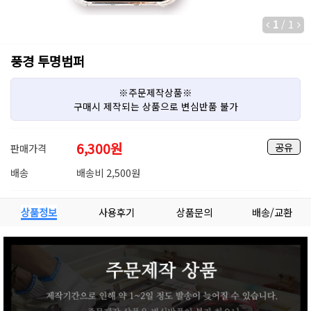
1
/
1
풍경 투명범퍼
※주문제작상품※
구매시 제작되는 상품으로 변심반품 불가
6,300
원
공유
판매가격
배송
배송비 2,500원
상품정보
사용후기
상품문의
배송/교환