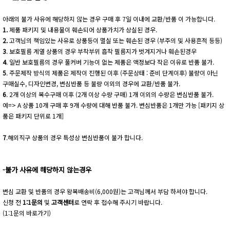
아래의 불가 사유에 해당하지 않는 경우 구매 후 7일 이내에 교환/반품 이 가능합니다.
1.
제품 패키지 및 내용물이 훼손되어 상품가치가 상실된 경우.
2.
고객님의 책임있는 사유로 상품등이 멸실 또는 훼손된 경우 (부주의 및 사용흔적 등등)
3
. 보호필름 계열 상품의 경우 부착부위 흡착 필름지가 벗겨지거나 훼손된경우
4
. 일반 보호필름의 경우 풀커버 기능이 없는 제품은 액정보다 작은 이유로 반품 불가.
5
. 주문제작 방식의 제품은 제작이 진행된 이후 (주문상태 : 준비 단계이후) 불량이 아닌
구매실수, 디자인변경, 변심반품 등 불량 이외의 경우에 교환/반품 불가.
6
. 2개 이상의 복수구매 이후 (2개 이상 수량 구매) 1개 이외의 수량은 변심반품 불가.
예=> A 상품 10개 구매 후 9개 수량에 대해 반품 불가. 변심반품은 1개만 가능 [패키지 상
품은 패키지 단위로 1개]
7
.해외직구 상품의 경우 특성상 변심반품이 불가 합니다.
-불가 사유에 해당하지 않는경우
변심 교환 및 반품의 경우 왕복배송비(6,000원)는 고객님께서 부담 하셔야 합니다.
신청 전
1:1문의
및
고객센터
로 연락 후 접수해 주시기 바랍니다.
(1:1문의 바로가기)