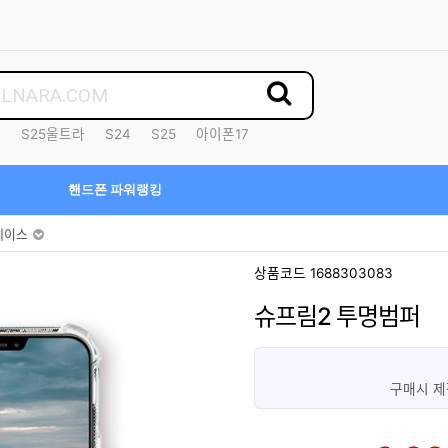
7
S25울트라
S24
S25
아이폰17
핸드폰 파워랭킹
케이스
상품코드 1688303083
슈프림2 투명범퍼
구매시 제