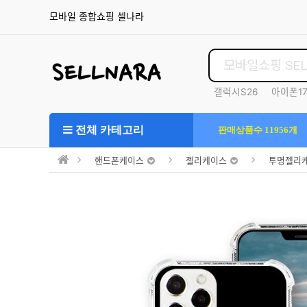
모바일 종합쇼핑 셀나라
갤럭시S26
아이폰1
S25울트라
전체 카테고리
판매상품수 11956개
핸드폰케이스
젤리케이스
투명젤리