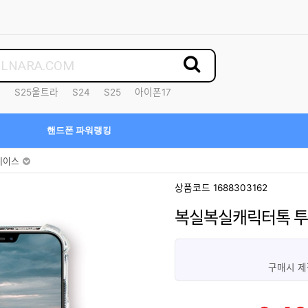
7
S25울트라
S24
S25
아이폰17
핸드폰 파워랭킹
케이스
상품코드 1688303162
복실복실캐릭터톡 
구매시 제