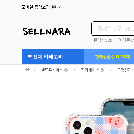
모바일 종합쇼핑 셀나라
갤럭시S26
아이폰1
S25울트라
전체 카테고리
판매상품수 11956개
핸드폰케이스
젤리케이스
투명젤리