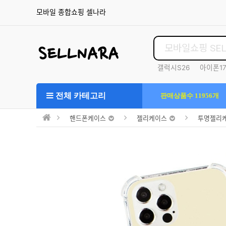
모바일 종합쇼핑 셀나라
갤럭시S26
아이폰1
S25울트라
전체 카테고리
판매상품수 11956개
핸드폰케이스
젤리케이스
투명젤리