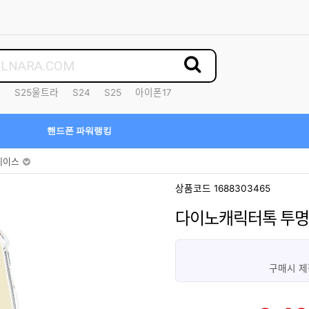
7
S25울트라
S24
S25
아이폰17
핸드폰 파워랭킹
케이스
상품코드 1688303465
다이노캐릭터톡 투
구매시 제