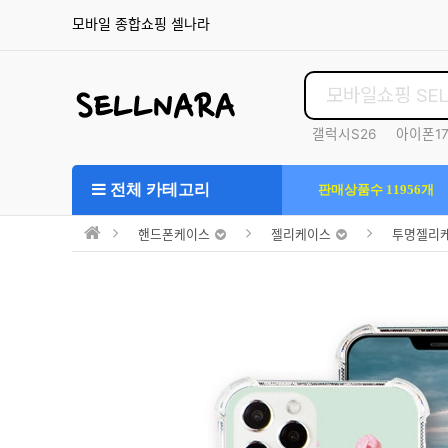
모바일 종합쇼핑 셀나라
갤럭시S26
아이폰1
S25울트라
전체 카테고리
판매상품수 11956개
핸드폰케이스
젤리케이스
투명젤리