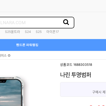
7
S25울트라
S24
S25
아이폰17
핸드폰 파워랭킹
케이스
상품코드 1688303518
나린 투명범퍼
구매시 제