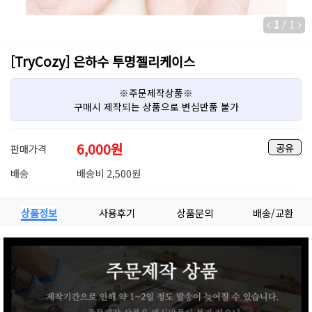
1
/
1
[TryCozy] 은하수 투명젤리케이스
※주문제작상품※
구매시 제작되는 상품으로 변심반품 불가
6,000
원
공유
판매가격
배송
배송비 2,500원
상품정보
사용후기
상품문의
배송/교환