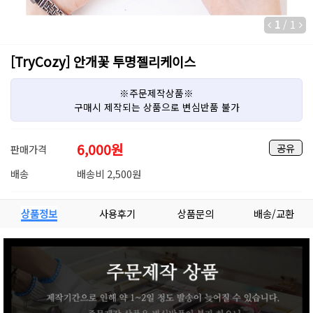
1
/
1
[TryCozy] 안개꽃 투명젤리케이스
※주문제작상품※
구매시 제작되는 상품으로 변심반품 불가
6,000
원
공유
판매가격
배송
배송비 2,500원
상품정보
사용후기
상품문의
배송/교환