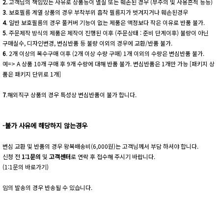
2.
고객님의 책임있는 사유로 상품등이 멸실 또는 훼손된 경우 (부주의 및 사용흔적 등등)
3
. 보호필름 계열 상품의 경우 부착부위 흡착 필름지가 벗겨지거나 훼손된경우
4
. 일반 보호필름의 경우 풀커버 기능이 없는 제품은 액정보다 작은 이유로 반품 불가.
5
. 주문제작 방식의 제품은 제작이 진행된 이후 (주문상태 : 준비 단계이후) 불량이 아닌
구매실수, 디자인변경, 변심반품 등 불량 이외의 경우에 교환/반품 불가.
6
. 2개 이상의 복수구매 이후 (2개 이상 수량 구매) 1개 이외의 수량은 변심반품 불가.
예=> A 상품 10개 구매 후 9개 수량에 대해 반품 불가. 변심반품은 1개만 가능 [패키지 상
품은 패키지 단위로 1개]
7
.해외직구 상품의 경우 특성상 변심반품이 불가 합니다.
-불가 사유에 해당하지 않는경우
변심 교환 및 반품의 경우 왕복배송비(6,000원)는 고객님께서 부담 하셔야 합니다.
신청 전
1:1문의
및
고객센터
로 연락 후 접수해 주시기 바랍니다.
(1:1문의 바로가기)
임의 발송의 경우 반송될 수 있습니다.