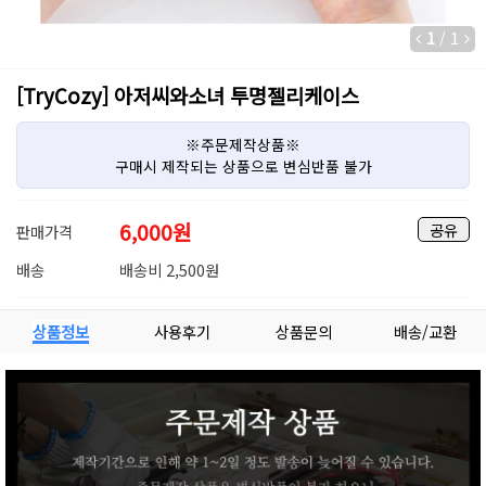
1
/
1
[TryCozy] 아저씨와소녀 투명젤리케이스
※주문제작상품※
구매시 제작되는 상품으로 변심반품 불가
6,000
원
공유
판매가격
배송
배송비 2,500원
상품정보
사용후기
상품문의
배송/교환