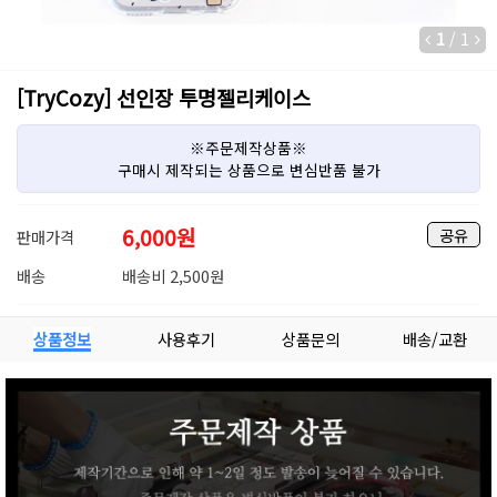
1
/
1
[TryCozy] 선인장 투명젤리케이스
※주문제작상품※
구매시 제작되는 상품으로 변심반품 불가
6,000
원
공유
판매가격
배송
배송비 2,500원
상품정보
사용후기
상품문의
배송/교환