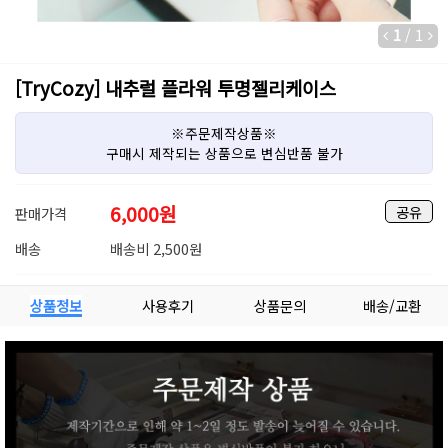
1
/
1
[TryCozy] 내추럴 플라워 투명젤리케이스
※주문제작상품※
구매시 제작되는 상품으로 변심반품 불가
6,000
원
공유
판매가격
배송
배송비 2,500원
상품정보
사용후기
상품문의
배송/교환