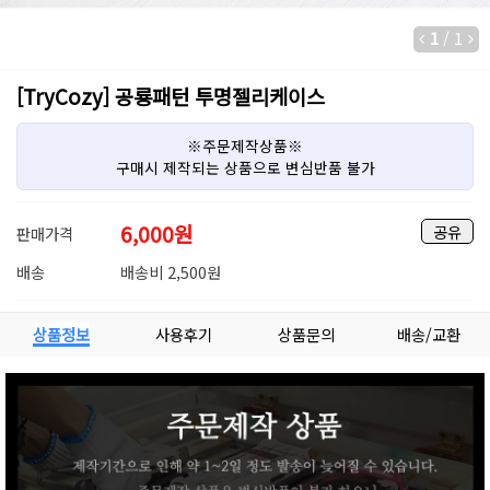
1
/
1
[TryCozy] 공룡패턴 투명젤리케이스
※주문제작상품※
구매시 제작되는 상품으로 변심반품 불가
6,000
원
공유
판매가격
배송
배송비 2,500원
상품정보
사용후기
상품문의
배송/교환