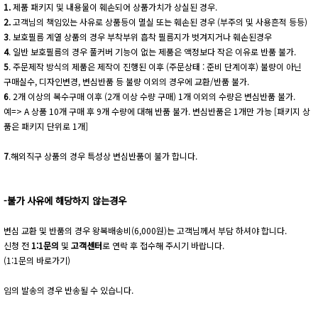
1.
제품 패키지 및 내용물이 훼손되어 상품가치가 상실된 경우.
2.
고객님의 책임있는 사유로 상품등이 멸실 또는 훼손된 경우 (부주의 및 사용흔적 등등)
3
. 보호필름 계열 상품의 경우 부착부위 흡착 필름지가 벗겨지거나 훼손된경우
4
. 일반 보호필름의 경우 풀커버 기능이 없는 제품은 액정보다 작은 이유로 반품 불가.
5
. 주문제작 방식의 제품은 제작이 진행된 이후 (주문상태 : 준비 단계이후) 불량이 아닌
구매실수, 디자인변경, 변심반품 등 불량 이외의 경우에 교환/반품 불가.
6
. 2개 이상의 복수구매 이후 (2개 이상 수량 구매) 1개 이외의 수량은 변심반품 불가.
예=> A 상품 10개 구매 후 9개 수량에 대해 반품 불가. 변심반품은 1개만 가능 [패키지 상
품은 패키지 단위로 1개]
7
.해외직구 상품의 경우 특성상 변심반품이 불가 합니다.
-불가 사유에 해당하지 않는경우
변심 교환 및 반품의 경우 왕복배송비(6,000원)는 고객님께서 부담 하셔야 합니다.
신청 전
1:1문의
및
고객센터
로 연락 후 접수해 주시기 바랍니다.
(1:1문의 바로가기)
임의 발송의 경우 반송될 수 있습니다.