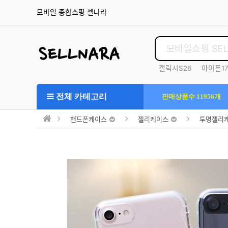
모바일 종합쇼핑 셀나라
갤럭시S26
아이폰1
S25울트라
전체 카테고리
판매상품수 11956개
핸드폰케이스
젤리케이스
투명젤리