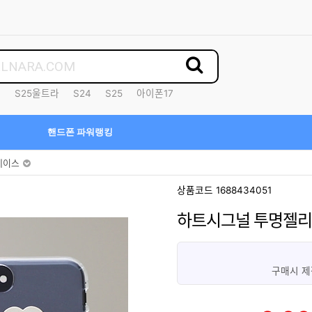
7
S25울트라
S24
S25
아이폰17
핸드폰 파워랭킹
케이스
상품코드 1688434051
하트시그널 투명젤
구매시 제