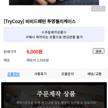
1
/
1
[TryCozy] 비비드패턴 투명젤리케이스
※주문제작상품※
구매시 제작되는 상품으로 변심반품 불가
6,000
원
공유
판매가격
배송
배송비 2,500원
상품정보
사용후기
상품문의
배송/교환