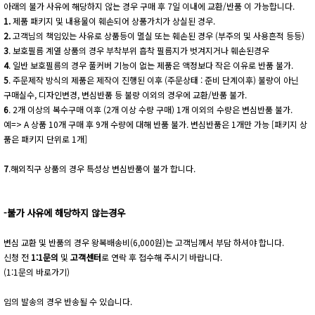
아래의 불가 사유에 해당하지 않는 경우 구매 후 7일 이내에 교환/반품 이 가능합니다.
1.
제품 패키지 및 내용물이 훼손되어 상품가치가 상실된 경우.
2.
고객님의 책임있는 사유로 상품등이 멸실 또는 훼손된 경우 (부주의 및 사용흔적 등등)
3
. 보호필름 계열 상품의 경우 부착부위 흡착 필름지가 벗겨지거나 훼손된경우
4
. 일반 보호필름의 경우 풀커버 기능이 없는 제품은 액정보다 작은 이유로 반품 불가.
5
. 주문제작 방식의 제품은 제작이 진행된 이후 (주문상태 : 준비 단계이후) 불량이 아닌
구매실수, 디자인변경, 변심반품 등 불량 이외의 경우에 교환/반품 불가.
6
. 2개 이상의 복수구매 이후 (2개 이상 수량 구매) 1개 이외의 수량은 변심반품 불가.
예=> A 상품 10개 구매 후 9개 수량에 대해 반품 불가. 변심반품은 1개만 가능 [패키지 상
품은 패키지 단위로 1개]
7
.해외직구 상품의 경우 특성상 변심반품이 불가 합니다.
-불가 사유에 해당하지 않는경우
변심 교환 및 반품의 경우 왕복배송비(6,000원)는 고객님께서 부담 하셔야 합니다.
신청 전
1:1문의
및
고객센터
로 연락 후 접수해 주시기 바랍니다.
(1:1문의 바로가기)
임의 발송의 경우 반송될 수 있습니다.