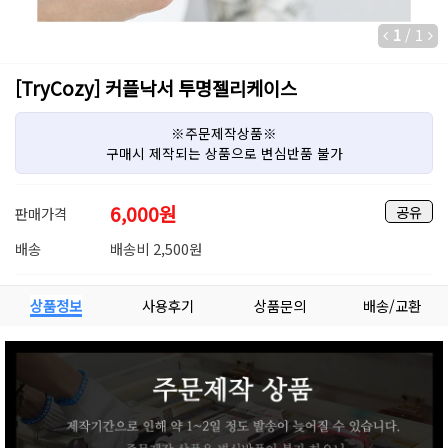
1
/
1
[TryCozy] 커플낙서 투명젤리케이스
※주문제작상품※
구매시 제작되는 상품으로 변심반품 불가
6,000
원
공유
판매가격
배송
배송비 2,500원
상품정보
사용후기
상품문의
배송/교환