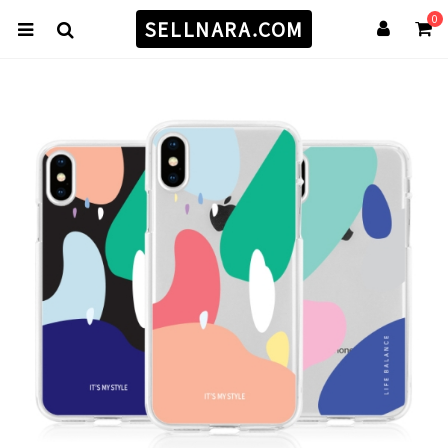
0
SELLNARA.COM