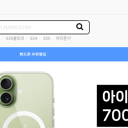
7
S25울트라
S24
S25
아이폰17
핸드폰 파워랭킹