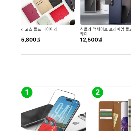
라고스 폴드 다이어리
신트라 맥세이프 프리미엄 폴
케이
5,800
12,500
원
원
1
2