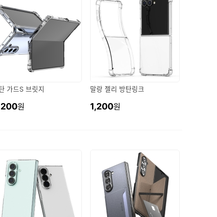
탄 가드S 브릿지
말랑 젤리 방탄링크
,200
1,200
원
원