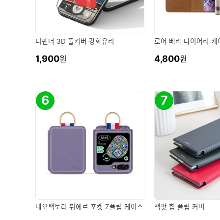
디펜더 3D 풀커버 강화유리
로어 베라 다이어리 케
1,900
4,800
원
원
6
7
네오팩토리 뷔에르 포켓 Z플립 케이스
잭팟 힙 플립 커버