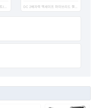
엑티몬 가정용 GaN PD45W 2포트(C+USB)충전기(케이블미포함)(M-PD45W-CU-T2)
DC 2배자력 맥세이프 하이브리드 젤하드 케이스