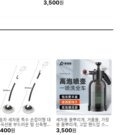
3,500
원
동차 세차용 특수 손잡이형 대
세차용 물뿌리개, 거품물, 가정
 곡선봉 부드러운 털 신축형
용 물뿌리개, 고압 핸드압 스프
차 브러쉬 세차용 걸레
레이어, 대용량 세차용 거품제거
,400
3,500
원
원