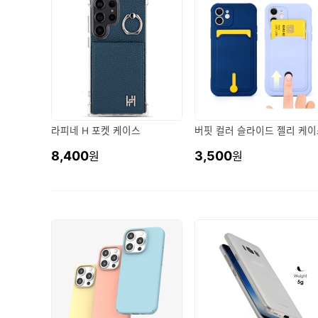
라피네 H 포켓 케이스
버핏 컬러 슬라이드 젤리 케
8,400
3,500
원
원