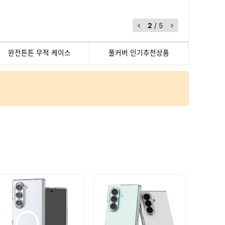
2
/
5
완전튼튼 무적 케이스
풀커버 인기추천상품