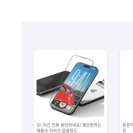
오! 이건 진짜 쓸만하네요! 몇만원하는
튼튼하
제품과 차이가 없을정도
듯