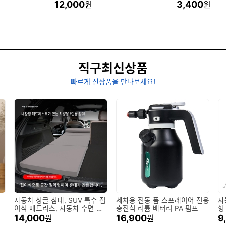
12,000
3,400
원
원
직구최신상품
빠르게 신상품을 만나보세요!
터
자동차 싱글 침대, SUV 특수 접
세차용 전동 폼 스프레이어 전용
자
크
이식 매트리스, 자동차 수면 유
충전식 리튬 배터리 PA 펌프
형
물, 트렁크 수면 패드, 여행용 침
세
14,000
16,900
9
원
원
대