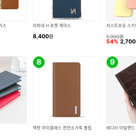
이스
라피네 H 포켓 케이스
저스트포유 스키
8,400
원
원
5,900
54%
2,700
8
9
잭팟 하이클래스 천연소가죽 플립
에디터 아일랜드