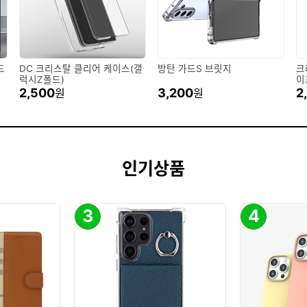
드
DC 크리스탈 클리어 케이스(갤
방탄 가드S 브릿지
크
럭시Z폴드)
이
2,500
3,200
2
원
원
인기상품
3
4