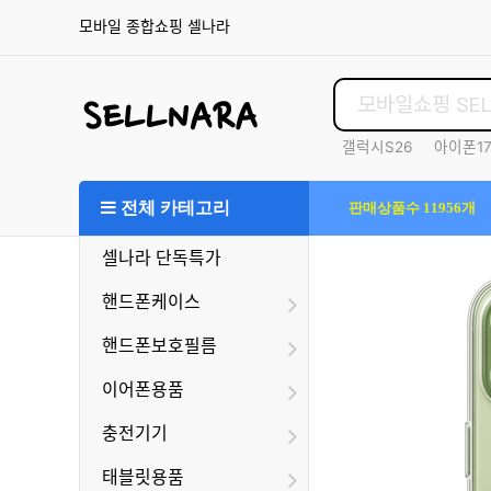
모바일 종합쇼핑 셀나라
갤럭시S26
아이폰1
S25울트라
전체 카테고리
판매상품수 11956개
셀나라 단독특가
핸드폰케이스
핸드폰보호필름
이어폰용품
충전기기
태블릿용품