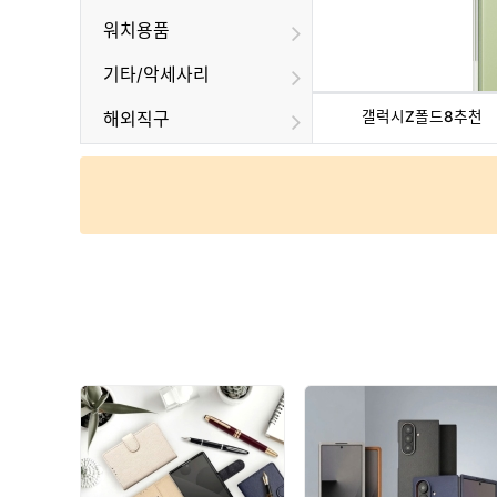
워치용품
기타/악세사리
갤럭시Z폴드8추천
해외직구