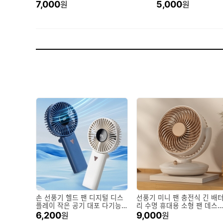
7,000
5,000
원
원
손 선풍기 헬드 팬 디지털 디스
선풍기 미니 팬 충전식 긴 배
플레이 작은 공기 대포 다기능
리 수명 휴대용 소형 팬 데스
접이식 긴 내구성 고속 작은 팬
탑 USB 데스크탑 팬
6,200
9,000
원
원
미니 휴대용